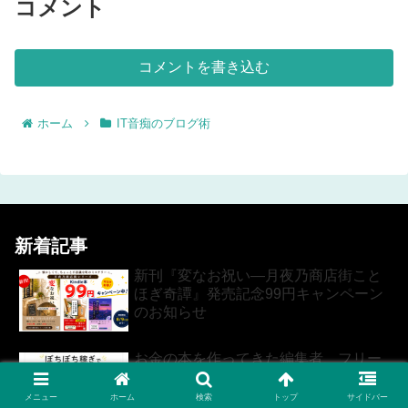
コメント
コメントを書き込む
ホーム
IT音痴のブログ術
新着記事
新刊『変なお祝い―月夜乃商店街こと
ほぎ奇譚』発売記念99円キャンペーン
のお知らせ
お金の本を作ってきた編集者、フリー
ランス20年の「お金のリアル」を出版
メニュー
ホーム
検索
トップ
サイドバー