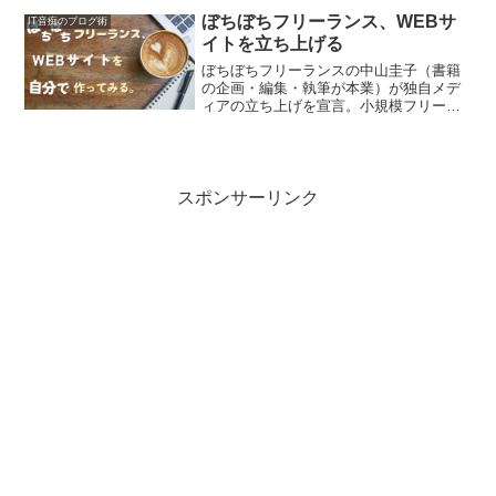
な……」という声もちらほら聞こえてき
ぼちぼちフリーランス、WEBサ
IT音痴のブログ術
ます。その原因は……？ 望み通りのサ
イトを立ち上げる
イトを作るために間違えちゃいけないポ
イントをチェック！
ぼちぼちフリーランスの中山圭子（書籍
の企画・編集・執筆が本業）が独自メデ
ィアの立ち上げを宣言。小規模フリーラ
ンスを中心に、副業フリー、扶養内フリ
ー、年金フリーなど、人生100年時代を見
据えた「自分スタイルの働き方」を応
援。快適な人生のためのLIFEハックを紹
介するサイト。
スポンサーリンク