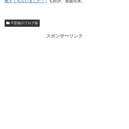
教えてもらいました！
』も好評、重版出来。
IT音痴のブログ術
スポンサーリンク