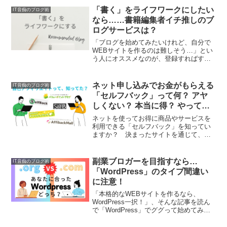
「書く」をライフワークにしたい
IT音痴のブログ術
なら……書籍編集者イチ推しのブ
ログサービスは？
「ブログを始めてみたいけれど、自分で
WEBサイトを作るのは難しそう…」とい
う人にオススメなのが、登録すればすぐ
に始められるブログサービス。いろいろ
なタイプがありますが、「ビジネスでも
使えたら…」「いずれは収益化も視野に
ネット申し込みでお金がもらえる
IT音痴のブログ術
入れたい」、そんな人に向いているブロ
「セルフバック」って何？ アヤ
グサービスを、出版業界で細く長く仕事
しくない？ 本当に得？ やってみ
をしてきたぼちぼちフリーランスが教え
た！
ます！
ネットを使ってお得に商品やサービスを
利用できる「セルフバック」を知ってい
ますか？ 決まったサイトを通じて、銀
行口座を作ったり買い物をしたりする
と、一定の金額が受け取れるもの。本来
はアフィリエイター（ネットの広告収入
副業ブロガーを目指すなら…
IT音痴のブログ術
で稼ぐ人）が商材を紹介するためのシス
「WordPress」のタイプ間違い
テムですが、最近ではキャッシュバック
に注意！
がある「ちょっとお得なショッピング」
として利用している人もいるようです。
「本格的なWEBサイトを作るなら、
上手に使うコツは？ 注意すること、デ
WordPress一択！」、そんな記事を読ん
メリットは？……など、実際にやってみ
で「WordPress」でググって始めてみた
た本音を紹介します！
ものの、「ん？ WordPressの使い方が
書いてある記事と自分の画面が違うよう