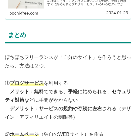
のは難しそう…」という人にオススメなのが、登録すれば
すぐに始められるブログサービス。いろいろなタイプがあ
りますが、「ビジネスでも使えたら…」「いずれは収益化
も視野に入れたい」、そんな人に向いているブログサービ
2024.01.23
bochi-free.com
スを、出版業界で細く長く仕事をしてきたぼちぼちフリー
ランスが教えます！
まとめ
ぼちぼちフリーランスが「自分のサイト」を作ろうと思っ
たら、方法は２つ。
①
ブログサービス
を利用する
メリット
：
無料
でできる、
手軽
に始められる、
セキュリ
ティ対策
などに手間がかからない
デメリット
：
サービスの規約や存続に左右
される（デザ
イン・アフィリエイトの制限等）
②
ホームページ
（独自のWEBサイト）を作る