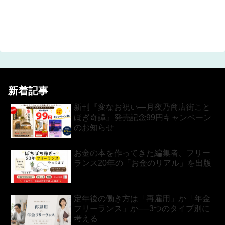
新着記事
新刊『変なお祝い―月夜乃商店街こと
ほぎ奇譚』発売記念99円キャンペーン
のお知らせ
お金の本を作ってきた編集者、フリー
ランス20年の「お金のリアル」を出版
定年後の働き方は「再雇用」か「年金
フリーランス」か──3つのタイプ別に
考える