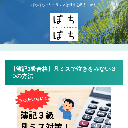
ぼちぼちフリーランスは世界を救う…かも
【簿記3級合格】凡ミスで泣きをみない３
つの方法