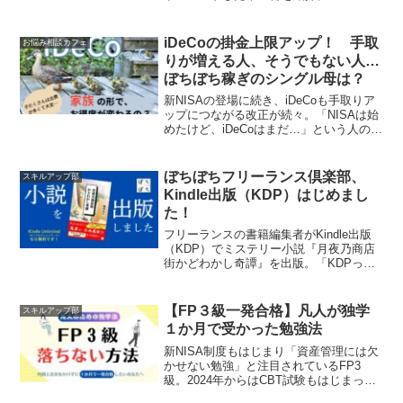
iDeCoの掛金上限アップ！ 手取
お悩み相談カフェ
りが増える人、そうでもない人…
ぼちぼち稼ぎのシングル母は？
新NISAの登場に続き、iDeCoも手取りア
ップにつながる改正が続々。「NISAは始
めたけど、iDeCoはまだ…」という人のた
めに、iDeCoは何がお得なのか、どんな人
がお得なのかを、ぼちぼちフリーランス
（扶養家族アリ）がサクッと紹介しま
ぼちぼちフリーランス倶楽部、
スキルアップ部
す。
Kindle出版（KDP）はじめまし
た！
フリーランスの書籍編集者がKindle出版
（KDP）でミステリー小説『月夜乃商店
街かどわかし奇譚』を出版。「KDPって
何？」「商業出版しないのはなぜ？」
「どんな作品？」に答えます。
【FP３級一発合格】凡人が独学
スキルアップ部
１か月で受かった勉強法
新NISA制度もはじまり「資産管理には欠
かせない勉強」と注目されているFP3
級。2024年からはCBT試験もはじまって
受験回数が増え、結果も即日わかるよう