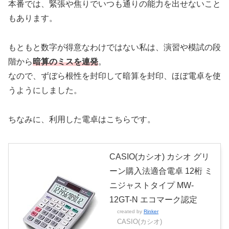
本番では、緊張や焦りでいつも通りの能力を出せないこと
もあります。
もともと数字が得意なわけではない私は、演習や模試の段
階から
暗算のミスを連発
。
なので、ずぼら根性を封印して暗算を封印、ほぼ電卓を使
うようにしました。
ちなみに、利用した電卓はこちらです。
CASIO(カシオ) カシオ グリ
ーン購入法適合電卓 12桁 ミ
ニジャストタイプ MW-
12GT-N エコマーク認定
created by
Rinker
CASIO(カシオ)