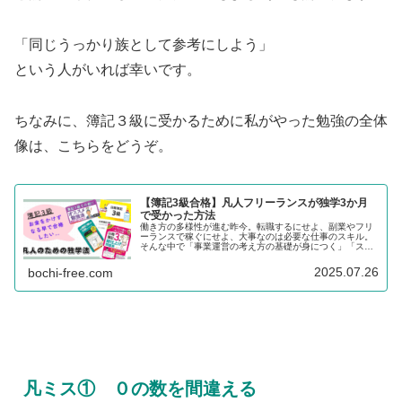
「同じうっかり族として参考にしよう」
という人がいれば幸いです。
ちなみに、簿記３級に受かるために私がやった勉強の全体
像は、こちらをどうぞ。
【簿記3級合格】凡人フリーランスが独学3か月
で受かった方法
働き方の多様性が進む昨今。転職するにせよ、副業やフリ
ーランスで稼ぐにせよ、大事なのは必要な仕事のスキル。
そんな中で「事業運営の考え方の基礎が身につく」「スキ
ルアップの足掛かりになる」といった利点から、改めて注
目されているのが"お金のイロハ"にあたる簿記3級です。取
2025.07.26
bochi-free.com
得しやすい資格と思われていますが、実は合格率は40％ほ
ど。勉強して臨んだ人でも受かる確率は半分以下で、「〇
回落ちた…」という声もよく聞かれる"なめたらあかん資
格"です。アラフィフで初めて資格の勉強をした筆者が「合
格と不合格の壁」と「凡人が最短最安で受かる方法」教え
ます！
凡ミス① ０の数を間違える