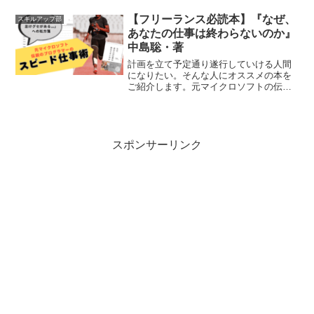
に。誰でも取れる資格と思いきや「実技
で落ちた…」など、一発合格にはいたら
【フリーランス必読本】『なぜ、
スキルアップ部
ない場合も意外と多いのがリアルです。
あなたの仕事は終わらないのか』
50代でFP３級にトライ、一発合格できた
中島聡・著
凡人の独学法を紹介します！
計画を立て予定通り遂行していける人間
になりたい。そんな人にオススメの本を
ご紹介します。元マイクロソフトの伝説
のプログラマー中島聡氏の著書『なぜ、
あなたの仕事は終わらないのか』〆切を
守ることが信頼につながるフリーランス
必読の書！
スポンサーリンク