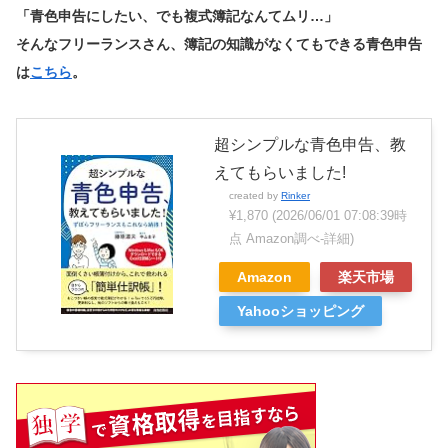
「青色申告にしたい、でも複式簿記なんてムリ…」
そんなフリーランスさん、簿記の知識がなくてもできる青色申告
は
こちら
。
超シンプルな青色申告、教
えてもらいました!
created by
Rinker
¥1,870
(2026/06/01 07:08:39時
点 Amazon調べ-
詳細)
Amazon
楽天市場
Yahooショッピング