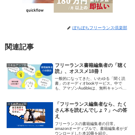
ぼちぼちフリーランス倶楽部
関連記事
フリーランス書籍編集者の「聴く
スキルアップ部
読」、オススメ18冊！
一般的になってきた、いわゆる「聞く読
書」のオーディオbookサービス。中で
も、アマゾンAudibleは、無料キャンペー
ン期間の延長など読者獲得に向けて注力
中。お得なお試し期間を利用して、リア
ル本の書籍編集者が聴きまくってみまし
「フリーランス編集者なら、たく
スキルアップ部
た。「聞き読」のメリット＆デメリッ
さん本を読むんでしょ？」への答
ト、聴いたオススメ本、お伝えします。
え
フリーランスの書籍編集者の日常。
amazonオーディブルで、書籍編集者がダ
ウンロードした本10冊を紹介。