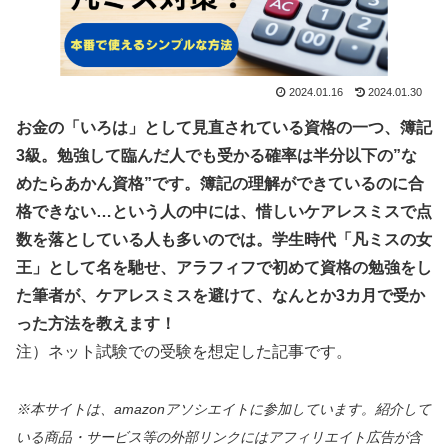
2024.01.16
2024.01.30
お金の「いろは」として見直されている資格の一つ、簿記
3級。勉強して臨んだ人でも受かる確率は半分以下の”な
めたらあかん資格”です。簿記の理解ができているのに合
格できない…という人の中には、惜しいケアレスミスで点
数を落としている人も多いのでは。学生時代「凡ミスの女
王」として名を馳せ、
アラフィフで初めて資格の勉強をし
た筆者が、ケアレスミスを避けて、なんとか3カ月で受か
った方法を教えます！
注）ネット試験での受験を想定した記事です。
※本サイトは、amazonアソシエイトに参加しています。紹介して
いる商品・サービス等の外部リンクにはアフィリエイト広告が含