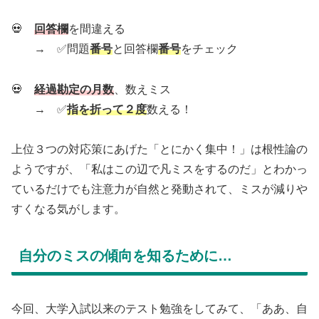
💀
回答欄
を間違える
→ ✅問題
番号
と回答欄
番号
をチェック
💀
経過勘定の月数
、数えミス
→ ✅
指を折って２度
数える！
上位３つの対応策にあげた「とにかく集中！」は根性論の
ようですが、「私はこの辺で凡ミスをするのだ」とわかっ
ているだけでも注意力が自然と発動されて、ミスが減りや
すくなる気がします。
自分のミスの傾向を知るために…
今回、大学入試以来のテスト勉強をしてみて、「ああ、自