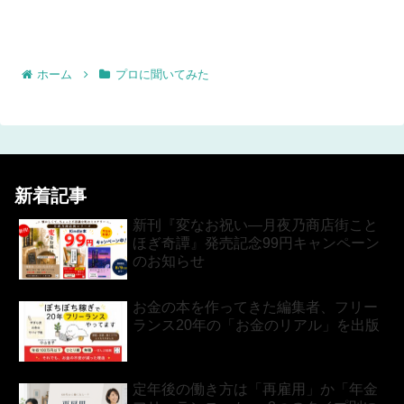
ホーム
プロに聞いてみた
新着記事
新刊『変なお祝い―月夜乃商店街こと
ほぎ奇譚』発売記念99円キャンペーン
のお知らせ
お金の本を作ってきた編集者、フリー
ランス20年の「お金のリアル」を出版
定年後の働き方は「再雇用」か「年金